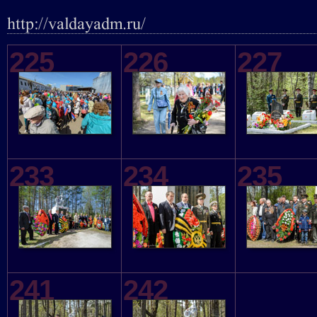
225
226
227
233
234
235
241
242