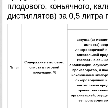
плодового, коньячного, кал
дистиллятов) за 0,5 литра 
закупка (за исклю
импорта) вод
ликероводочной и
алкогольной про
крепостью свыше
Содержание этилового
организации, осущес
№ п/п
спирта в готовой
производство, и пос
продукции, %
исключением экспорт
ликероводочной и
алкогольной про
крепостью свыш
организацией, осущ
ее производство,