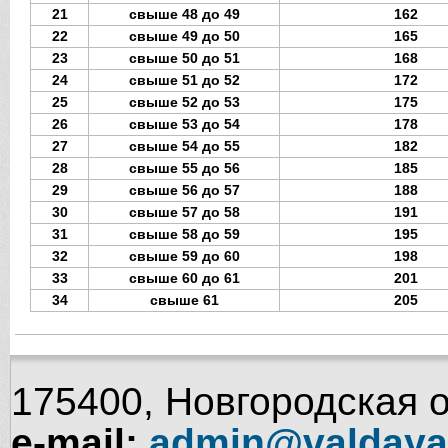
21
свыше 48 до 49
162
22
свыше 49 до 50
165
23
свыше 50 до 51
168
24
свыше 51 до 52
172
25
свыше 52 до 53
175
26
свыше 53 до 54
178
27
свыше 54 до 55
182
28
свыше 55 до 56
185
29
свыше 56 до 57
188
30
свыше 57 до 58
191
31
свыше 58 до 59
195
32
свыше 59 до 60
198
33
свыше 60 до 61
201
34
свыше 61
205
175400, Новгородская об
e-mail:
admin@valdaya