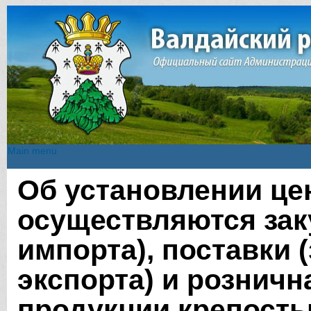
Main menu
Main menu
Об установлении цен
Вы здесь
осуществляются зак
импорта), поставки 
экспорта) и рознич
продукции крепость