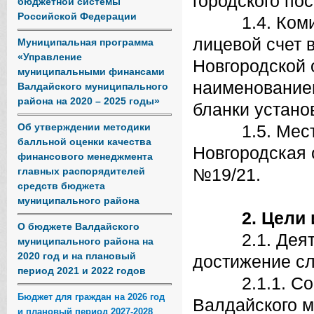
городского по
бюджетной системы
Российской Федерации
1.4. Комитет
лицевой счет 
Муниципальная программа
«Управление
Новгородской 
муниципальными финансами
наименованием
Валдайского муниципального
района на 2020 – 2025 годы»
бланки устано
Об утверждении методики
1.5. Место н
балльной оценки качества
Новгородская 
финансового менеджмента
№19/21.
главных распорядителей
средств бюджета
муниципального района
2. Цели
О бюджете Валдайского
2.1. Деятел
муниципального района на
2020 год и на плановый
достижение с
период 2021 и 2022 годов
2.1.1. Социа
Бюджет для граждан на 2026 год
Валдайского 
и плановый период 2027-2028