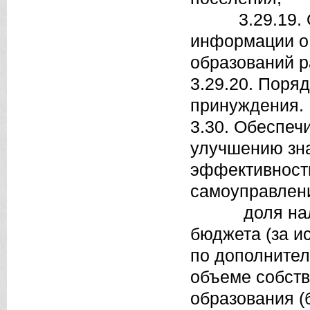
3.29.19. Объ
информации о
образований р
3.29.20. Поря
принуждения.
3.30. Обеспеч
улучшению зн
эффективности
самоуправлени
доля налого
бюджета (за и
по дополните
объеме собст
образования (б