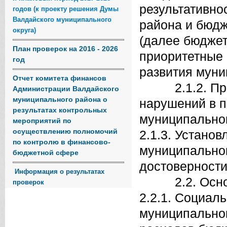
результативно
годов (к проекту решения Думы
Валдайского муниципального
района и бюдж
округа)
(далее бюджет
План проверок на 2016 - 2026
приоритетные 
год
развития муни
Отчет комитета финансов
2.1.2. Пред
Администрации Валдайского
муниципального района о
нарушений в 
результатах контрольных
муниципальног
мероприятий по
осуществлению полномочий
2.1.3. Устано
по контролю в финансово-
муниципальног
бюджетной сфере
достоверности 
Информация о результатах
2.2. Основн
проверок
2.2.1. Социал
муниципальног