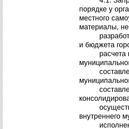
4.1. Запраши
порядке у орг
местного само
материалы, н
разработки 
и бюджета гор
расчета про
муниципальног
составления
муниципальног
составления
консолидирова
осуществлен
внутреннего м
исполнения 