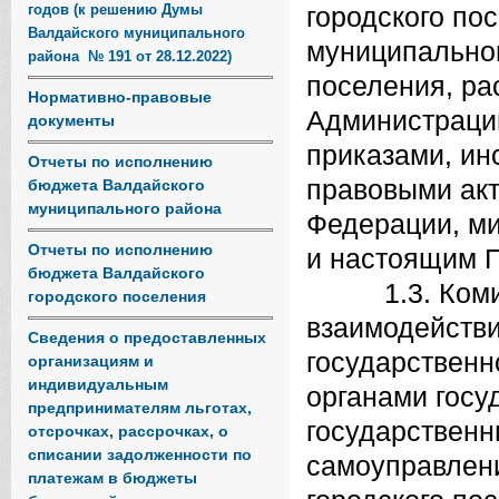
годов (к решению Думы
городского по
Валдайского муниципального
муниципальног
района № 191 от 28.12.2022)
поселения, р
Нормативно-правовые
Администрации
документы
приказами, и
Отчеты по исполнению
правовыми ак
бюджета Валдайского
муниципального района
Федерации, ми
Отчеты по исполнению
и настоящим 
бюджета Валдайского
1.3. Комитет
городского поселения
взаимодейств
Сведения о предоставленных
государственн
организациям и
индивидуальным
органами госу
предпринимателям льготах,
государственн
отсрочках, рассрочках, о
списании задолженности по
самоуправлени
платежам в бюджеты