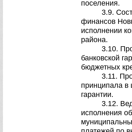
поселения.
3.9. Составл
финансов Новг
исполнении к
района.
3.10. Произв
банковской га
бюджетных кре
3.11. Прово
принципала в
гарантии.
3.12. Ведет 
исполнения об
муниципальным
платежей по в