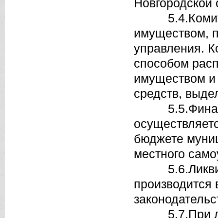
Новгородской 
5.4.Комитет 
имуществом, 
управления. К
способом рас
имуществом и 
средств, выде
5.5.Финанси
осуществляетс
бюджете муниц
местного само
5.6.Ликвида
производится 
законодательс
5.7.При лик