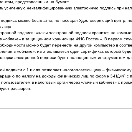
ментам, представленным на бумаге.
ать усиленную неквалифицированную электронную подпись при на
подпись можно бесплатно, не посещая Удостоверяющий центр, н
 лиц».
ктронной подписи: «ключ электронной подписи хранится на компью
 в «облаке» в защищенном хранилище ФНС России». В первом случ
обходимости можно будет перенести на другой компьютер в соотве
нения в «облаке», изготавливается один сертификат, который буде
проверки электронной подписи будет полноценным инструментом дл
й подписи с 1 июля позволяет налогоплательщику – физическому
ларацию по налогу на доходы физических лиц по форме 3-НДФЛ с
пользователем в налоговый орган через «личный кабинет» с при
будет расширен.