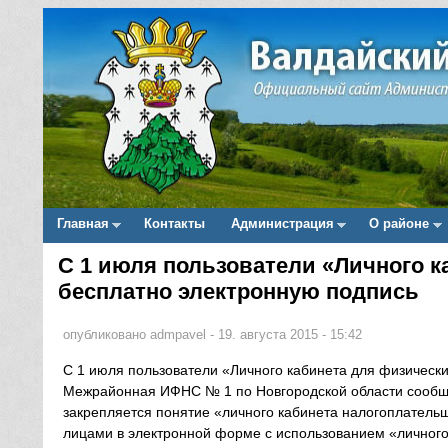
Главная
Контакты
Администрация
О районе
Main menu
С 1 июля пользователи «Личного к
Вы здесь
бесплатно электронную подпись
опубликовано
admpavel
-
19. августа 2015 - 15:42
С 1 июля пользователи «Личного кабинета для физически
Межрайонная ИФНС № 1 по Новгородской области сообщае
закрепляется понятие «личного кабинета налогоплатель
лицами в электронной форме с использованием «личног