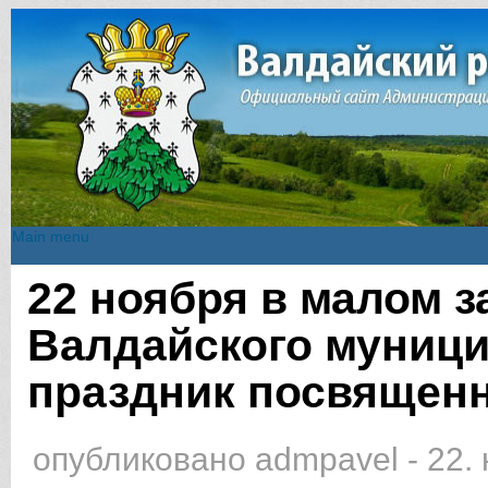
Main menu
Main menu
22 ноября в малом 
Вы здесь
Валдайского муниц
праздник посвящен
опубликовано
admpavel
-
22.