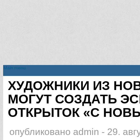
Main menu
Main menu
ХУДОЖНИКИ ИЗ НО
Вы здесь
МОГУТ СОЗДАТЬ ЭС
ОТКРЫТОК «С НОВ
опубликовано
admin
-
29. авг