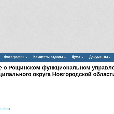
Фотографии
Комитеты отделы
Дума
Документы
ие о Рощинском функциональном управл
ипального округа Новгородской област
е.docx