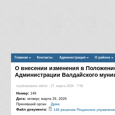
Главная
Контакты
Администрация
О районе
Main menu
О внесении изменения в Положен
Вы здесь
Администрации Валдайского муниц
опубликовано
admin
-
27. марта 2026 - 7:56
Номер:
146
Дата:
четверг, марта 26, 2026
Принявший орган:
Дума
Файл документа:
146 решение Рощинское управлени