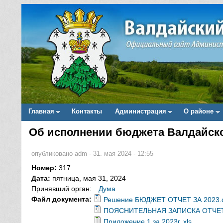
Главная
Контакты
Администрация
О районе
Main menu
Об исполнении бюджета Валдайског
Вы здесь
опубликовано
adm
-
31. мая 2024 - 12:55
Номер:
317
Дата:
пятница, мая 31, 2024
Принявший орган:
Дума
Файл документа:
Решение БЮДЖЕТ ОТЧЕТ ЗА 2023.
ПОЯСНИТЕЛЬНАЯ ЗАПИСКА ОТЧЕТ 
Приложение 1 за 2023г..xls