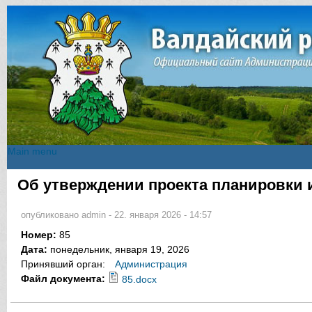
Main menu
Main menu
Об утверждении проекта планировки 
Вы здесь
опубликовано
admin
-
22. января 2026 - 14:57
Номер:
85
Дата:
понедельник, января 19, 2026
Принявший орган:
Администрация
Файл документа:
85.docx