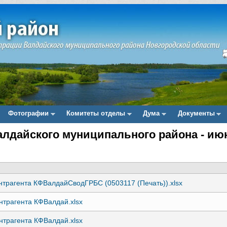
Фотографии
Комитеты отделы
Дума
Документы
дайского муниципального района - июн
нтрагента КФВалдайСводГРБС (0503117 (Печать)).xlsx
нтрагента КФВалдай.xlsx
нтрагента КФВалдай.xlsx