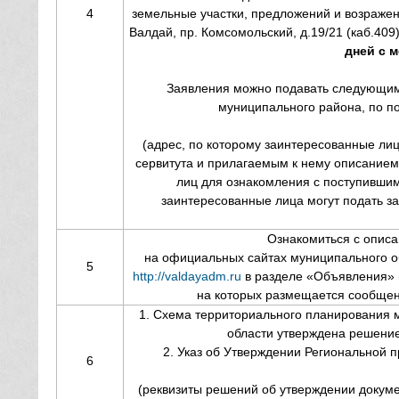
4
земельные участки, предложений и возражени
Валдай, пр. Комсомольский, д.19/21 (каб.409),
дней с 
Заявления можно подавать следующим
муниципального района, по по
(адрес, по которому заинтересованные ли
сервитута и прилагаемым к нему описанием
лиц для ознакомления с поступившим
заинтересованные лица могут подать за
Ознакомиться с опис
на официальных сайтах муниципального 
5
http://valdayadm.ru
в разделе «Объявления» 
на которых размещается сообщени
1. Схема территориального планирования 
области утверждена решение
2. Указ об Утверждении Региональной 
6
(реквизиты решений об утверждении докуме