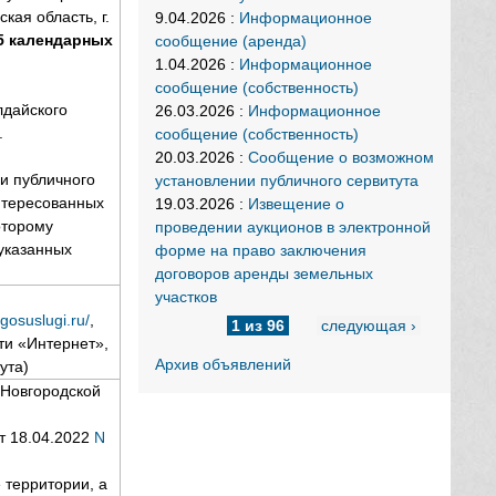
ая область, г.
9.04.2026
:
Информационное
15 календарных
сообщение (аренда)
1.04.2026
:
Информационное
сообщение (собственность)
лдайского
26.03.2026
:
Информационное
.
сообщение (собственность)
20.03.2026
:
Сообщение о возможном
и публичного
установлении публичного сервитута
нтересованных
19.03.2026
:
Извещение о
оторому
проведении аукционов в электронной
 указанных
форме на право заключения
договоров аренды земельных
участков
gosuslugi.ru/
,
1 из 96
следующая ›
и «Интернет»,
Архив объявлений
ута)
 Новгородской
т 18.04.2022
N
 территории, а