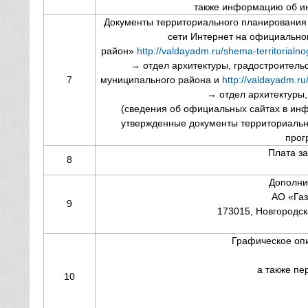
также информацию об ин
Документы территориального планирования
сети Интернет на официально
район»
http://valdayadm.ru/shema-territorial
→ отдел архитектуры, градостроитель
7
муниципального района и
http://valdayadm.r
→ отдел архитектуры,
(сведения об официальных сайтах в ин
утвержденные документы территориальн
прог
Плата з
8
Дополни
АО «Газ
9
173015, Новгородска
Графическое опи
а также пе
10