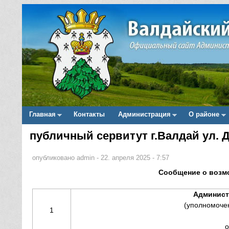
Главная
Контакты
Администрация
О районе
Main menu
публичный сервитут г.Валдай ул. Д
Вы здесь
опубликовано
admin
-
22. апреля 2025 - 7:57
Сообщение о возм
Админист
(уполномочен
1
о