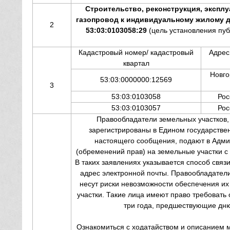
Строительство, реконструкция, эксплу
газопровод к индивидуальному жилому дом
2
53:03:0103058:29
(цель установления пуб
Кадастровый номер/ кадастровый
Адрес
квартал
Новго
53:03:0000000:12569
3
53:03:0103058
Рос
53:03:0103057
Рос
Правообладатели земельных участков,
зарегистрированы в Едином государстве
настоящего сообщения, подают в Адми
(обременений прав) на земельные участки с
В таких заявлениях указывается способ связ
адрес электронной почты. Правообладатели
несут риски невозможности обеспечения их 
участки. Такие лица имеют право требовать 
три года, предшествующие дню
Ознакомиться с ходатайством и описанием м