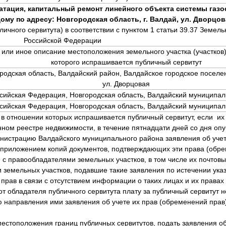
атация, капитальный ремонт линейного объекта системы газо
у по адресу: Новгородская область, г. Валдай, ул. Дворцова
личного сервитута) в соответствии с пунктом 1 статьи 39.37 Земель
Российской Федерации
 или иное описание местоположения земельного участка (участков)
которого испрашивается публичный сервитут
родская область, Валдайский район, Валдайское городское поселени
ул. Дворцовая
сийская Федерация, Новгородская область, Валдайский муниципа
сийская Федерация, Новгородская область, Валдайский муниципа
 в отношении которых испрашивается публичный сервитут, если их
нном реестре недвижимости, в течение пятнадцати дней со дня оп
нистрацию Валдайского муниципального района заявления об учет
 приложением копий документов, подтверждающих эти права (обре
и с правообладателями земельных участков, в том числе их почтовы
 земельных участков, подавшие такие заявления по истечении указ
прав в связи с отсутствием информации о таких лицах и их правах
от обладателя публичного сервитута плату за публичный сервитут н
 направления ими заявления об учете их прав (обременений прав)
естоположения границ публичных сервитутов, подать заявления об