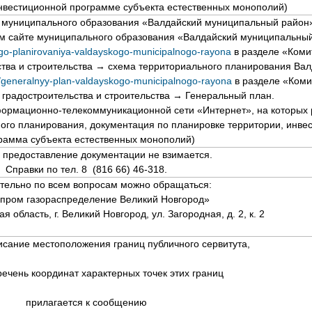
вестиционной программе субъекта естественных монополий)
 муниципального образования «Валдайский муниципальный район
м сайте муниципального образования «Валдайский муниципальны
nogo-planirovaniya-valdayskogo-municipalnogo-rayona
в разделе «Коми
ства и строительства → схема территориального планирования Вал
u/generalnyy-plan-valdayskogo-municipalnogo-rayona
в разделе «Коми
 градостроительства и строительства → Генеральный план.
формационно-телекоммуникационной сети «Интернет», на которы
ого планирования, документация по планировке территории, инве
рамма субъекта естественных монополий)
а предоставление документации не взимается.
Справки по тел. 8 (816 66) 46-318.
тельно по всем вопросам можно обращаться:
пром газораспределение Великий Новгород»
я область, г. Великий Новгород, ул. Загородная, д. 2, к. 2
сание местоположения границ публичного сервитута,
речень координат характерных точек этих границ
прилагается к сообщению