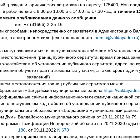
й граждан и юридических лиц можно по адресу: 175400, Новгородск
 в рабочие дни с 8.30 до 13.00 и с 14.00 по 17.30 час,
в течение 
момента опубликования данного сообщения
тел. +7 (81666) 2-25-16
и способами: непосредственно от заявителя в Администрацию Ва
чте, в электронном виде (электронная почта:
admin@valdayadm.ru
)
ца могут ознакомиться с поступившим ходатайством об установлени
 местоположения границ публичного сервитута, время приема заи
 ходатайством об установлении публичного сервитута; адрес, по к
явления об учете прав на земельные участки, а также срок подачи
заявлений)
анием местоположения границ публичных сервитутов можно
образования «Валдайский муниципальный район»
https://valdayadm.
(официальные сайты в информационно-телекоммуникационной сет
е о поступившем ходатайстве об установлении публичного сервит
муниципального образования «Валдайский муниципальный район»
м Думы Валдайского муниципального района от 29.11.2012 № 79.
программы Газификации Новгородской области на 2021-2030 годы о
188
, от 09.11.2022
N 670
нта территориального планирования, документации по планировке