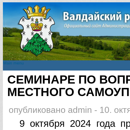
Main menu
Main menu
СЕМИНАРЕ ПО ВОП
Вы здесь
МЕСТНОГО САМОУП
опубликовано
admin
-
10. окт
9 октября 2024 года пр