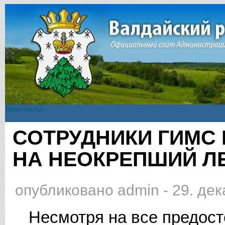
Main menu
Main menu
СОТРУДНИКИ ГИМС
Вы здесь
НА НЕОКРЕПШИЙ ЛЕ
опубликовано
admin
-
29. дек
Несмотря на все предост