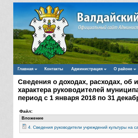
Главная
Контакты
Администрация
О районе
Main menu
Сведения о доходах, расходах, об
Вы здесь
характера руководителей муницип
период с 1 января 2018 по 31 декаб
Файл:
Вложение
4. Сведения руководители учреждений культуры на са