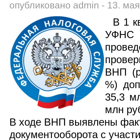
опубликовано
admin
-
13. мая
В 1 кв
УФНС Р
прове
провер
ВНП (р
%) доп
35,3 м
млн ру
В ходе ВНП выявлены фак
документооборота с участ