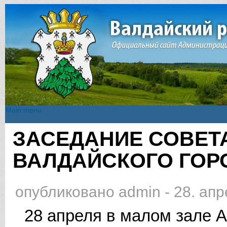
Main menu
Main menu
ЗАСЕДАНИЕ СОВЕТ
Вы здесь
ВАЛДАЙСКОГО ГОР
опубликовано
admin
-
28. апр
28 апреля в малом зале 