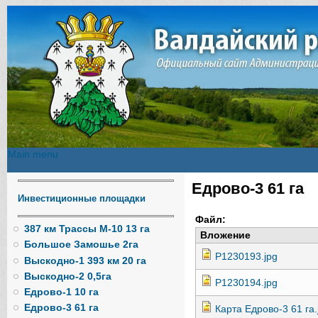
Main menu
Main menu
Едрово-3 61 га
Вы здесь
Инвестиционные площадки
Файл:
387 км Трассы М-10 13 га
Вложение
Большое Замошье 2га
P1230193.jpg
Выскодно-1 393 км 20 га
Выскодно-2 0,5га
P1230194.jpg
Едрово-1 10 га
Едрово-3 61 га
Карта Едрово-3 61 га.