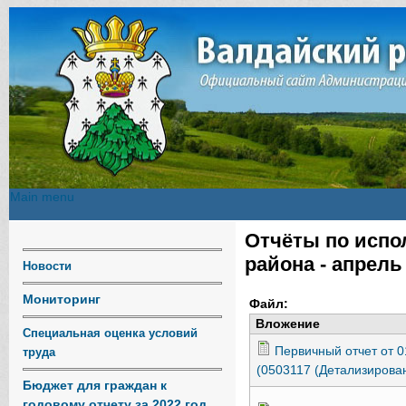
Main menu
Main menu
Отчёты по испо
Вы здесь
района - апрель 
Новости
Мониторинг
Файл:
Вложение
Специальная оценка условий
Первичный отчет от 
труда
(0503117 (Детализирован
Бюджет для граждан к
годовому отчету за 2022 год