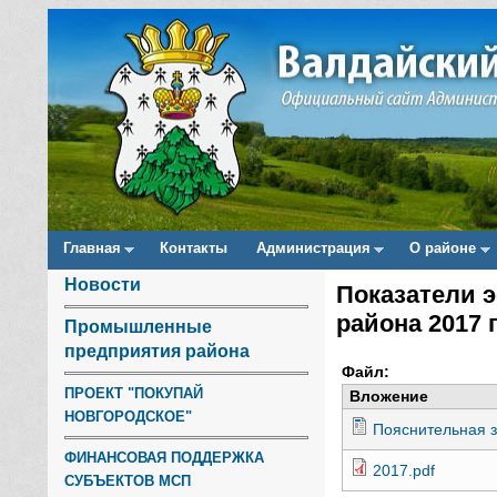
Главная
Контакты
Администрация
О районе
Main menu
Новости
Показатели 
Вы здесь
района 2017 
Промышленные
предприятия района
Файл:
ПРОЕКТ "ПОКУПАЙ
Вложение
НОВГОРОДСКОЕ"
Пояснительная з
ФИНАНСОВАЯ ПОДДЕРЖКА
2017.pdf
СУБЪЕКТОВ МСП